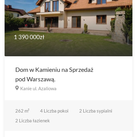
1 390 000zł
Dom w Kamieniu na Sprzedaż
pod Warszawą.
Kanie ul. Azaliowa
262
m²
4
Liczba pokoi
2
Liczba sypialni
2
Liczba łazienek