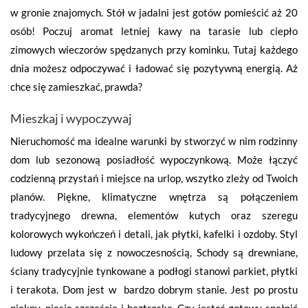
w gronie znajomych. Stół w jadalni jest gotów pomieścić aż 20
osób! Poczuj aromat letniej kawy na tarasie lub ciepło
zimowych wieczorów spędzanych przy kominku. Tutaj każdego
dnia możesz odpoczywać i ładować się pozytywną energią. Aż
chce się zamieszkać, prawda?
Mieszkaj i wypoczywaj
Nieruchomość ma idealne warunki by stworzyć w nim rodzinny
dom lub sezonową posiadłość wypoczynkową. Może łączyć
codzienną przystań i miejsce na urlop, wszytko zleży od Twoich
planów. Piękne, klimatyczne wnętrza są połączeniem
tradycyjnego drewna, elementów kutych oraz szeregu
kolorowych wykończeń i detali, jak płytki, kafelki i ozdoby. Styl
ludowy przelata się z nowoczesnością, Schody są drewniane,
ściany tradycyjnie tynkowane a podłogi stanowi parkiet, płytki
i terakota. Dom jest w bardzo dobrym stanie. Jest po prostu
piękny, niesie szczęście i beztroskę. Czy jesteś gotowy spełnić