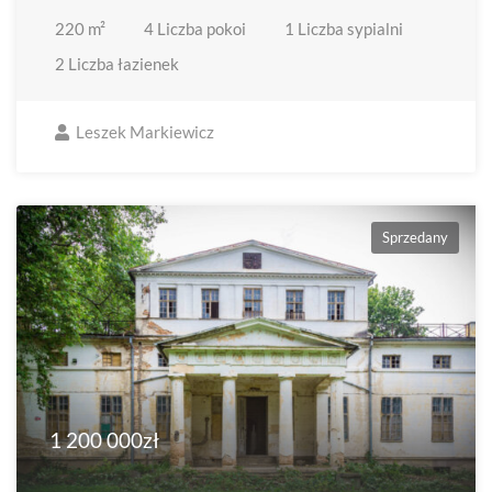
220
m²
4
Liczba pokoi
1
Liczba sypialni
2
Liczba łazienek
Leszek Markiewicz
Sprzedany
1 200 000zł