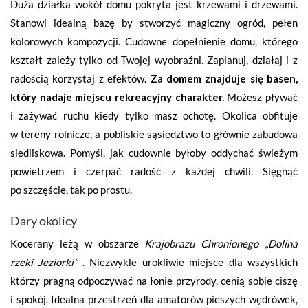
Duża działka wokół domu pokryta jest krzewami i drzewami.
Stanowi idealną bazę by stworzyć magiczny ogród, pełen
kolorowych kompozycji. Cudowne dopełnienie domu, którego
kształt zależy tylko od Twojej wyobraźni. Zaplanuj, działaj i z
radością korzystaj z efektów.
Za domem znajduje się basen,
który nadaje miejscu rekreacyjny charakter.
Możesz pływać
i zażywać ruchu kiedy tylko masz ochotę. Okolica obfituje
w tereny rolnicze, a pobliskie sąsiedztwo to głównie zabudowa
siedliskowa. Pomyśl, jak cudownie byłoby oddychać świeżym
powietrzem i czerpać radość z każdej chwili. Sięgnąć
po szczęście, tak po prostu.
Dary okolicy
Kocerany leżą w obszarze
Krajobrazu Chronionego „Dolina
rzeki Jeziorki”
. Niezwykle urokliwie miejsce dla wszystkich
którzy pragną odpoczywać na łonie przyrody, cenią sobie ciszę
i spokój. Idealna przestrzeń dla amatorów pieszych wędrówek,