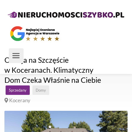
Okazja na Szczęście
w Koceranach. Klimatyczny
Dom Czeka Właśnie na Ciebie
Sprzedany
Domy
Kocerany
1 200 000zł
7058,82zł / m²