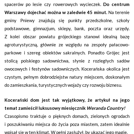
spacerów po lesie czy rowerowych wycieczek.
Do centrum
Warszawy dojechać można w zaledwie 45 minut.
Na terenie
gminy Pniewy znajdują się punkty przedszkolne, szkoły
podstawowe, gimnazjum, sklepy, bank, poczta oraz urzędy.
Z kolei obszar powiatu grójeckiego stanowi idealną bazę
agroturystyczną, głównie ze względu na zespoły pałacowo-
parkowe i szereg obiektów sakralnych. Ponadto Grójec jest
stolicą polskiego sadownictwa, słynie z rozległych sadów
owocowych i festynów sadowniczych. Kocerańska okolica jest
czystym, pełnym dobrodziejstw natury miejscem, doskonałym
do zamieszkania, turystycznych wojaży czy rozwoju biznesu.
Kocerański dom jest tak wyjątkowy, że artykuł na jego
temat zamieścił luksusowy miesięcznik
Weranda Country!
Czasopismo traktuje o pięknych domach, zielonych ogrodach
i poszukiwaniu miejsca do życia poza miastem, zatem idealnie
wpisał się w ten klimat. W pełni zasłużył, by ukazać jego magię.