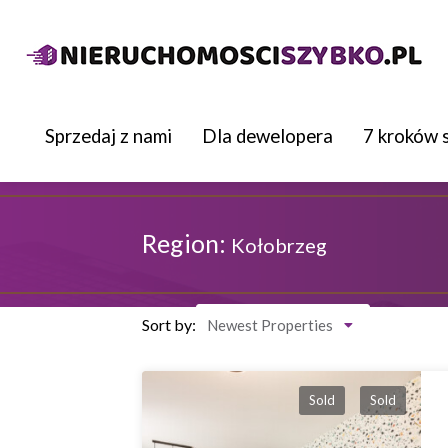
Sprzedaj z nami
Dla dewelopera
7 kroków 
Region:
Kołobrzeg
Sort by:
Newest Properties
Sold
Sold