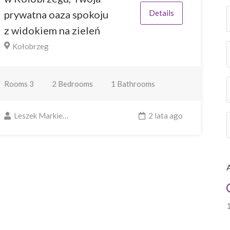
prywatna oaza spokoju
Details
z widokiem na zieleń
Kołobrzeg
Rooms
3
2
Bedrooms
1
Bathrooms
Leszek Markiewicz
2 lata ago