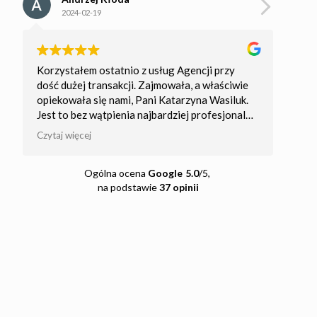
2024-02-19
2
Korzystałem ostatnio z usług Agencji przy
Imponu
dość dużej transakcji. Zajmowała, a właściwie
podejś
opiekowała się nami, Pani Katarzyna Wasiluk.
indywi
Jest to bez wątpienia najbardziej profesjonalna
polec
osoba z jaką miałem do czynienia w
satysf
Czytaj więcej
Czytaj 
nieruchomościach. Jej zaangażowanie, spokój i
cierpliwość w stos. do klienta są nie do
Ogólna ocena
Google
5.0
/5,
przecenienia. Czuliśmy się bezpiecznie w
na podstawie
37 opinii
trakcie całego procesu sprzedaży, a to było dla
nas bardzo ważne. Jeszcze raz dziękujemy Pani
Katarzyno!