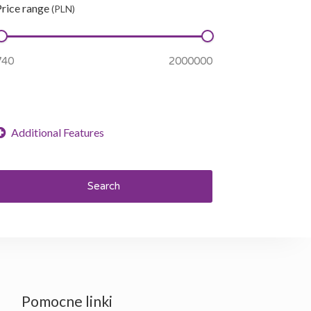
Price range
(PLN)
Search
Pomocne linki
Konrad Makowiec
Bartek Rogalsk