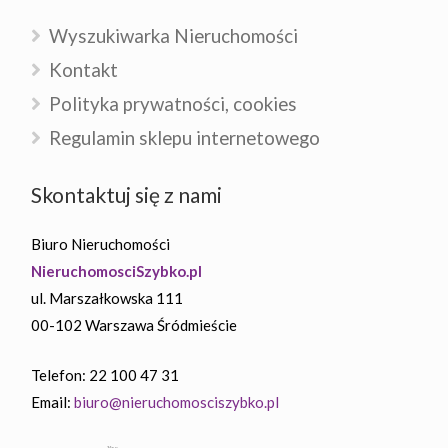
023-01-20
2022-11-30
Wyszukiwarka Nieruchomości
Kontakt
jące jest nieszablonowe, profesjonalne
Polecam współpracę 
Polityka prywatności, cookies
cie do klienta, dostosowane do
nieruchomosci komp
Regulamin sklepu internetowego
dualnych jego potrzeb. Serdecznie
sprzedaży nieruchom
am. NieruchomosciSzybko to gwarancja
procesie. Pełen prof
akcji i profesjonalizmu.
komunikacja.
Skontaktuj się z nami
więcej
Czytaj więcej
Biuro Nieruchomości
NieruchomosciSzybko.pl
ul. Marszałkowska 111
00-102 Warszawa Śródmieście
Telefon: 22 100 47 31
Email:
biuro@nieruchomosciszybko.pl