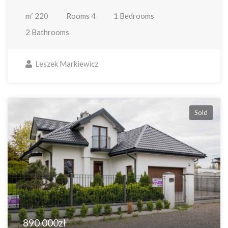
m²
220
Rooms
4
1
Bedrooms
2
Bathrooms
Leszek Markiewicz
Sold
890 000zł