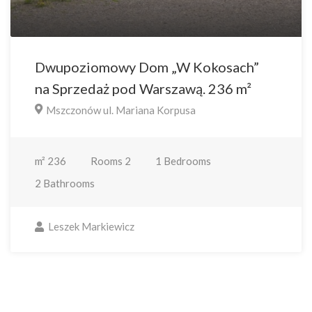
Dwupoziomowy Dom „W Kokosach”
na Sprzedaż pod Warszawą. 236 m²
Mszczonów ul. Mariana Korpusa
m²
236
Rooms
2
1
Bedrooms
2
Bathrooms
Leszek Markiewicz