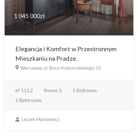
1 045 000zł
Elegancja i Komfort w Przestronnym
Mieszkaniu na Pradze.
Warszawa, ul. Bora-Komorowskiego 35
m²
112,2
Rooms
3
1
Bedrooms
1
Bathrooms
Leszek Markiewicz