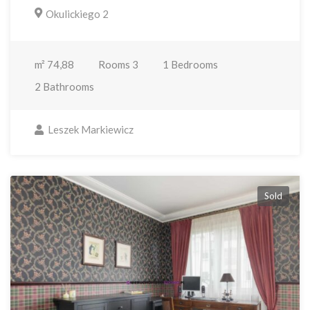
Okulickiego 2
m²
74,88
Rooms
3
1
Bedrooms
2
Bathrooms
Leszek Markiewicz
Sold