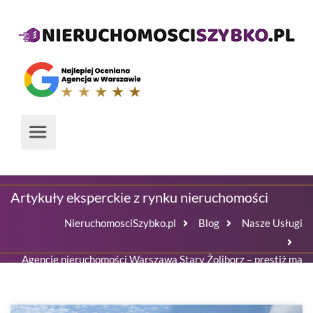
Media o nas
Artykuły eksperckie z rynku nieruchomości
NieruchomosciSzybko.pl
Blog
Nasze Usługi
Agencje nieruchomości Warszawa Stary Żoliborz – prestiż ma
cenę