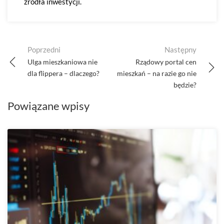
źródła inwestycji.
Post
Poprzedni
Następny
navigation
Ulga mieszkaniowa nie
Rządowy portal cen
dla flippera – dlaczego?
mieszkań – na razie go nie
będzie?
Powiązane wpisy