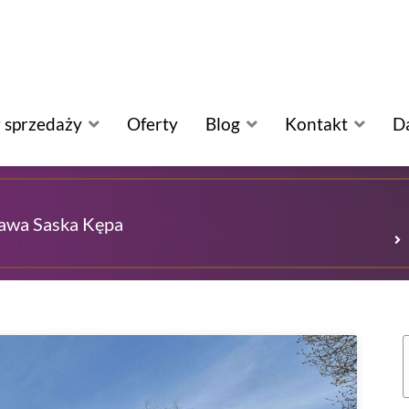
 sprzedaży
Oferty
Blog
Kontakt
D
zawa Saska Kępa
S