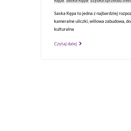
Kępa
Saska Kępa
szybka sprzedaż mie
Saska Kępa to jedna z najbardziej rozpo
kameralne uliczki, willowa zabudowa, do
kulturalna
Czytaj dalej