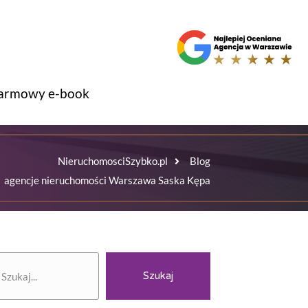
armowy e-book
NieruchomosciSzybko.pl
Blog
agencje nieruchomości Warszawa Saska Kępa
zukaj
Szukaj