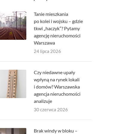
Tanie mieszkania
po kolei i wojsku – gdzie
tkwi „haczyk”? Pytamy
agencję nieruchomości
Warszawa
24 lipca 2026
Czy niedawne upały
wpłyną na rynek lokali
i domów? Warszawska
agencja nieruchomości
analizuje
30 czerwca 2026
Brak windy w bloku –