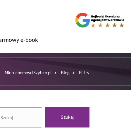
armowy e-book
NieruchomosciSzybko.pl
Blog
Filtry
zukaj
Szukaj