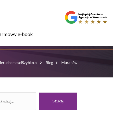
armowy e-book
ieruchomosciSzybko.pl
Blog
Muranów
zukaj
Szukaj