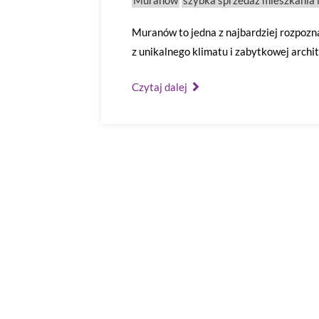
Muranów
szybka sprzedaż mieszkani
Muranów to jedna z najbardziej rozpoz
z unikalnego klimatu i zabytkowej archit
Czytaj dalej