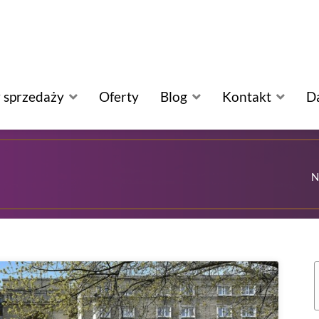
 sprzedaży
Oferty
Blog
Kontakt
D
N
S