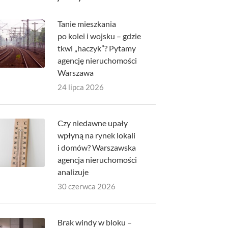
Tanie mieszkania
po kolei i wojsku – gdzie
tkwi „haczyk”? Pytamy
agencję nieruchomości
Warszawa
24 lipca 2026
Czy niedawne upały
wpłyną na rynek lokali
i domów? Warszawska
agencja nieruchomości
analizuje
30 czerwca 2026
Brak windy w bloku –