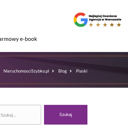
armowy e-book
NieruchomosciSzybko.pl
Blog
Piaski
zukaj
Szukaj