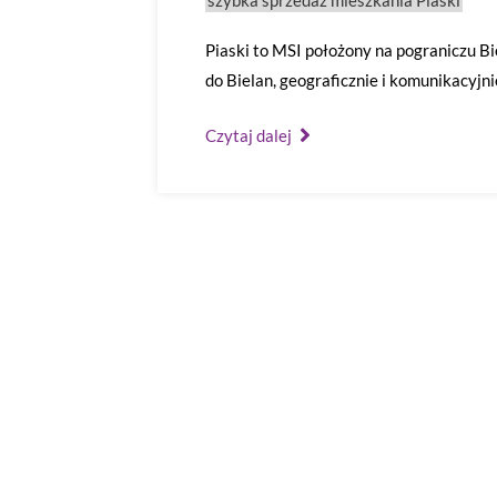
szybka sprzedaż mieszkania Piaski
Piaski to MSI położony na pograniczu Bi
do Bielan, geograficznie i komunikacyjn
Czytaj dalej