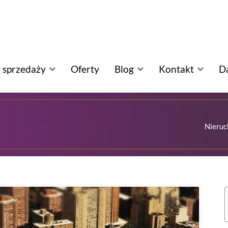
 sprzedaży
Oferty
Blog
Kontakt
D
Nieruc
S