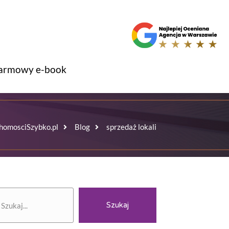
armowy e-book
homosciSzybko.pl
Blog
sprzedaż lokali
zukaj
Szukaj