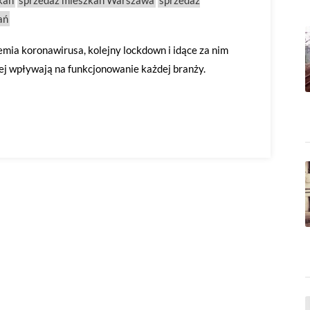
kań
sprzedaż mieszkań Warszawa
sprzedaż
ań
mia koronawirusa, kolejny lockdown i idące za nim
zej wpływają na funkcjonowanie każdej branży.