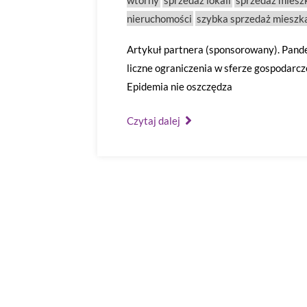
wtórny
sprzedaż lokali
sprzedaż miesz
nieruchomości
szybka sprzedaż mieszk
Artykuł partnera (sponsorowany). Pande
liczne ograniczenia w sferze gospodarc
Epidemia nie oszczędza
Czytaj dalej