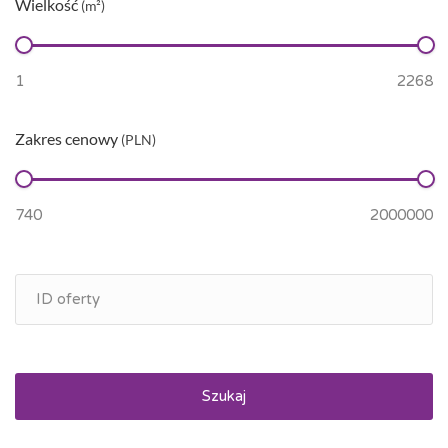
Wielkość
(m²)
Zakres cenowy
(PLN)
Szukaj