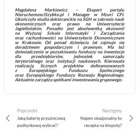
Magdalena Markiewicz – Ekspert portalu
NieruchomosciSzybko.pl i Manager w Mzuri CFI.
Ukończyła studia doktoranckie na SGH w zakresie nauk
ekonomicznych oraz prawo na Uniwersytecie
Jagiellońskim. Ponadto jest absolwentką ekonomii
na Wyższej Szkole Informatyki i Zarządzania
oraz rachunkowości na Uniwersytecie Ekonomicznym
w Krakowie. Od ponad dziesięciu lat zajmuje się
doradztwem gospodarczym i prawnym. Ma też
doświadczenie w pozyskiwaniu funduszy na inwestycje
dla przedsiębiorstw, jednostek samorządu
terytorialnego oraz instytucji naukowych. Kierowała
realizacją licznych projektów dofinansowanych
z Europejskiego Funduszu Społecznego
oraz Europejskiego Funduszu Rozwoju Regionalnego.
Aktualnie zarządza spółkami inwestowania grupowego.
Post
Poprzedni
Następny
navigation
Jaką baterię prysznicową
Najem okazjonalny to
podtynkową wybrać?
recepta na kłopoty?