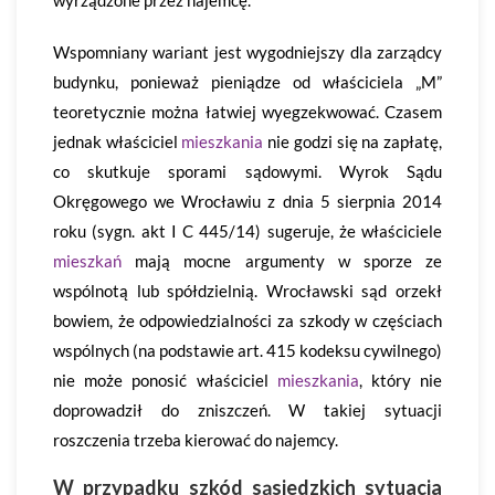
wyrządzone przez najemcę.
Wspomniany wariant jest wygodniejszy dla zarządcy
budynku, ponieważ pieniądze od właściciela „M”
teoretycznie można łatwiej wyegzekwować. Czasem
jednak właściciel
mieszkania
nie godzi się na zapłatę,
co skutkuje sporami sądowymi. Wyrok Sądu
Okręgowego we Wrocławiu z dnia 5 sierpnia 2014
roku (sygn. akt I C 445/14) sugeruje, że właściciele
mieszkań
mają mocne argumenty w sporze ze
wspólnotą lub spółdzielnią. Wrocławski sąd orzekł
bowiem, że odpowiedzialności za szkody w częściach
wspólnych (na podstawie art. 415 kodeksu cywilnego)
nie może ponosić właściciel
mieszkania
, który nie
doprowadził do zniszczeń. W takiej sytuacji
roszczenia trzeba kierować do najemcy.
W przypadku szkód sąsiedzkich sytuacja