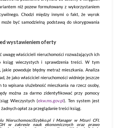
wariantem niż pozew formułowany z wykorzystaniem
ywilnego. Chodzi między innymi o fakt, że wyrok
e może być samodzielną podstawą do skorygowania
zed wystawieniem oferty
uwagę właścicieli nieruchomości rozważających ich
o ksiąg wieczystych i sprawdzenia treści. W tym
y, jakie powoduje błędny metraż mieszkania. Analiza
d, że jako właściciel nieruchomości widnieje jeszcze
 to wpisana służebność mieszkania na rzecz osoby,
błędy można za darmo zidentyfikować przy pomocy
siąg Wieczystych (
ekw.ms.gov.pl
). Ten system jest
żadnych opłat za przeglądanie treści ksiąg.
lu NieruchomosciSzybko.pl i Manager w Mzuri CFI.
SGH w zakresie nauk ekonomicznych oraz prawo