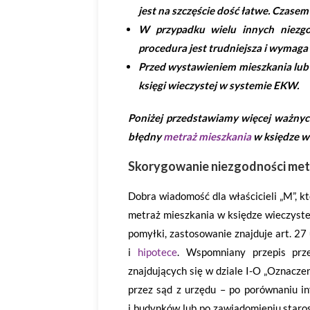
jest na szczęście dość łatwe. Czas
W przypadku wielu innych niezgod
procedura jest trudniejsza i wyma
Przed wystawieniem mieszkania lu
księgi wieczystej w systemie EKW.
Poniżej przedstawiamy więcej ważnych
błędny
metraż mieszkania
w księdze wi
Skorygowanie niezgodności met
Dobra wiadomość dla właścicieli „M”, kt
metraż mieszkania w księdze wieczyste
pomyłki, zastosowanie znajduje art. 27 
i
hipotece
. Wspomniany przepis prze
znajdujących się w dziale I-O „Oznacz
przez sąd z urzędu – po porównaniu in
i budynków lub po zawiadomieniu staro