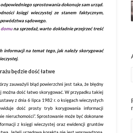
em odpowiedniego sprostowania dokonuje sam urząd.
ności księgi wieczystej ze stanem faktycznym,
ga powództwa sądowego.
b
domu
na sprzedaż, warto dokładnie przejrzeć treść
 informacji na temat tego, jak należy skorygować
eczystej.
rażu będzie dość łatwe
órzy zauważyli błąd powierzchni jest taka, że błędny
j można dość łatwo skorygować. W przypadku takiej
ustawy z dnia 6 lipca 1982 r. o księgach wieczystych
widuje dość prosty tryb korygowania informacji
enie nieruchomości”. Sprostowanie może być dokonane
formacji z księgi wieczystej oraz ewidencji gruntów
stwa. Jeżeli urzędowa korekta nie jest wprowadzona,