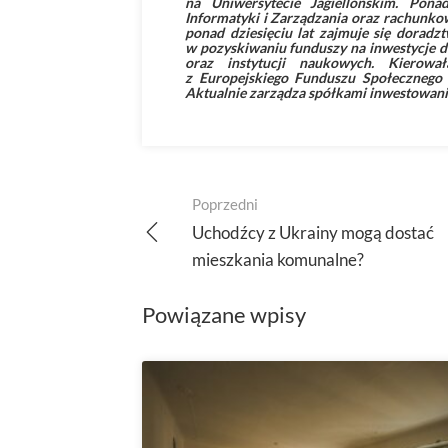
na Uniwersytecie Jagiellońskim. Pon
Informatyki i Zarządzania oraz rachunk
ponad dziesięciu lat zajmuje się dora
w pozyskiwaniu funduszy na inwestycje dl
oraz instytucji naukowych. Kierował
z Europejskiego Funduszu Społecznego 
Aktualnie zarządza spółkami inwestowan
Post
Poprzedni
navigation
Uchodźcy z Ukrainy mogą dostać
mieszkania komunalne?
Powiązane wpisy