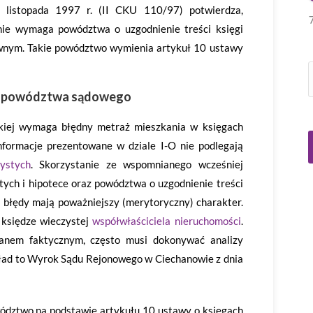
listopada 1997 r. (II CKU 110/97) potwierdza,
nie wymaga powództwa o uzgodnienie treści księgi
wnym. Takie powództwo wymienia artykuł 10 ustawy
ją powództwa sądowego
akiej wymaga błędny metraż mieszkania w księgach
informacje prezentowane w dziale I-O nie podlegają
ystych
. Skorzystanie ze wspomnianego wcześniej
tych i hipotece oraz powództwa o uzgodnienie treści
li błędy mają poważniejszy (merytoryczny) charakter.
 księdze wieczystej
współwłaściciela nieruchomości
.
tanem faktycznym, często musi dokonywać analizy
ykład to Wyrok Sądu Rejonowego w Ciechanowie z dnia
ództwo na podstawie artykułu 10 ustawy o księgach