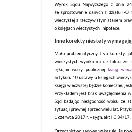
Wyrok Sądu Najwyższego z dnia 24 
że sprostowanie danych z działu I-O 
wieczystej z rzeczywistym stanem pra
o księgach wieczystych i hipotece.
Inne korekty niestety wymaga
Mało problematyczny tryb korekty, j
wieczystych wynika m.in. z faktu, że 
rękojmi wiary publicznej
ksiąg wiecz
artykułu 10 ustawy o księgach wieczys
księgi wieczystej będzie konieczne, jeś
Przykładem jest brak uwzględnienia w
Sąd badając niezgodność wpisu ze s
sytuacji prawnej sprzed wielu lat. Prz
1 czerwca 2017 r. – sygn. akt I C 34/17.
Orzecznictwo sądowe wskazuje, że pow