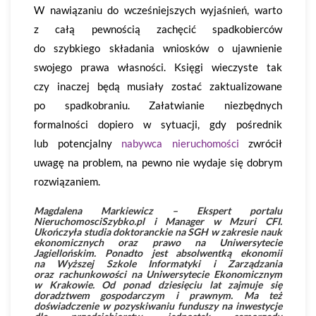
W nawiązaniu do wcześniejszych wyjaśnień, warto
z całą pewnością zachęcić spadkobierców
do szybkiego składania wniosków o ujawnienie
swojego prawa własności. Księgi wieczyste tak
czy inaczej będą musiały zostać zaktualizowane
po spadkobraniu. Załatwianie niezbędnych
formalności dopiero w sytuacji, gdy pośrednik
lub potencjalny
nabywca nieruchomości
zwrócił
uwagę na problem, na pewno nie wydaje się dobrym
rozwiązaniem.
Magdalena Markiewicz – Ekspert portalu
NieruchomosciSzybko.pl i Manager w Mzuri CFI.
Ukończyła studia doktoranckie na SGH w zakresie nauk
ekonomicznych oraz prawo na Uniwersytecie
Jagiellońskim. Ponadto jest absolwentką ekonomii
na Wyższej Szkole Informatyki i Zarządzania
oraz rachunkowości na Uniwersytecie Ekonomicznym
w Krakowie. Od ponad dziesięciu lat zajmuje się
doradztwem gospodarczym i prawnym. Ma też
doświadczenie w pozyskiwaniu funduszy na inwestycje