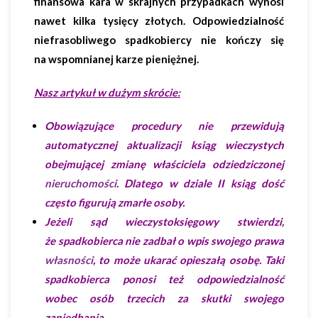
finansowa kara w skrajnych przypadkach wynosi
nawet kilka tysięcy złotych. Odpowiedzialność
niefrasobliwego spadkobiercy nie kończy się
na wspomnianej karze pieniężnej.
Nasz artykuł w dużym skrócie:
Obowiązujące procedury nie przewidują
automatycznej aktualizacji ksiąg wieczystych
obejmującej zmianę właściciela odziedziczonej
nieruchomości
. Dlatego w dziale II ksiąg dość
często figurują zmarłe osoby.
Jeżeli sąd wieczystoksięgowy stwierdzi,
że spadkobierca nie zadbał o wpis swojego prawa
własności
, to może ukarać opieszałą osobę. Taki
spadkobierca ponosi też odpowiedzialność
wobec osób trzecich za skutki swojego
zaniedbania.