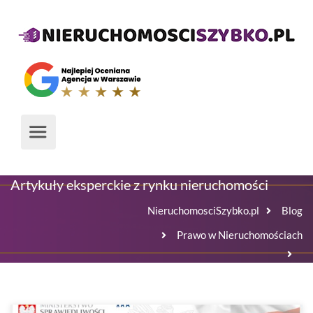
Media o nas
Artykuły eksperckie z rynku nieruchomości
NieruchomosciSzybko.pl
Blog
Prawo w Nieruchomościach
Księgi wieczyste: za bałagan odpowie właściciel
nieruchomości?