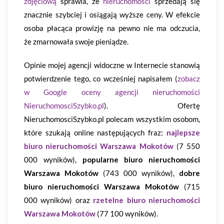
zdjęciową
sprawia, że
nieruchomości
sprzedają się
znacznie szybciej i osiągają wyższe ceny. W efekcie
osoba płacąca prowizję na pewno nie ma odczucia,
że zmarnowała swoje pieniądze.
Opinie mojej agencji widoczne w Internecie stanowią
potwierdzenie tego, co wcześniej napisałem (
zobacz
w Google oceny agencji nieruchomości
NieruchomosciSzybko.pl
). Ofertę
NieruchomosciSzybko.pl polecam wszystkim osobom,
które szukają online następujących fraz:
najlepsze
biuro nieruchomości Warszawa Mokotów
(7 550
000 wyników),
popularne biuro nieruchomości
Warszawa Mokotów
(743 000 wyników),
dobre
biuro nieruchomości Warszawa Mokotów
(715
000 wyników) oraz
rzetelne biuro nieruchomości
Warszawa Mokotów
(77 100 wyników).