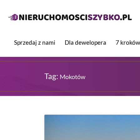
Sprzedaj z nami
Dla dewelopera
7 kroków
Tag:
Mokotów