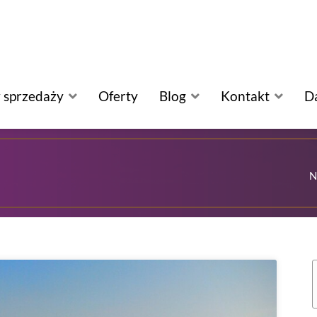
 sprzedaży
Oferty
Blog
Kontakt
D
N
S