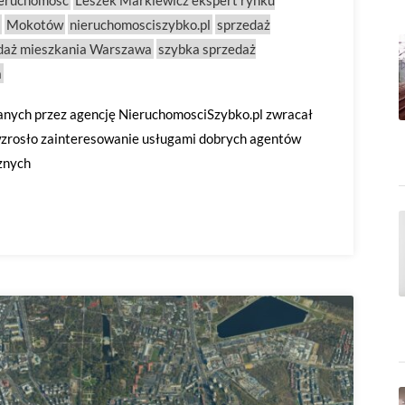
ieruchomość
Leszek Markiewicz ekspert rynku
Mokotów
nieruchomosciszybko.pl
sprzedaż
daż mieszkania Warszawa
szybka sprzedaż
a
nych przez agencję NieruchomosciSzybko.pl zwracał
wzrosło zainteresowanie usługami dobrych agentów
znych