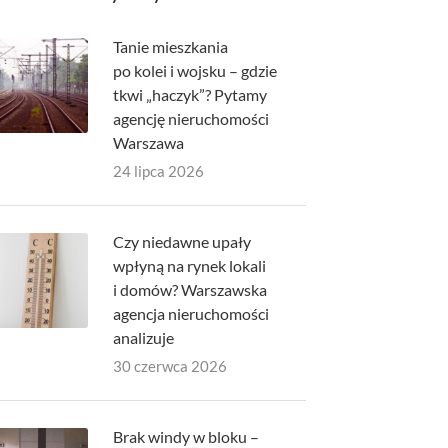
Tanie mieszkania
po kolei i wojsku – gdzie
tkwi „haczyk”? Pytamy
agencję nieruchomości
Warszawa
24 lipca 2026
Czy niedawne upały
wpłyną na rynek lokali
i domów? Warszawska
agencja nieruchomości
analizuje
30 czerwca 2026
Brak windy w bloku –