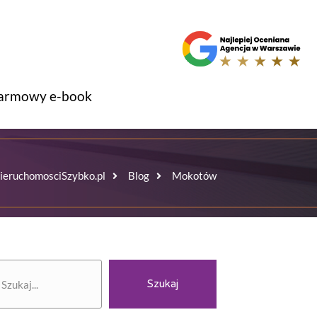
armowy e-book
ieruchomosciSzybko.pl
Blog
Mokotów
zukaj
Szukaj