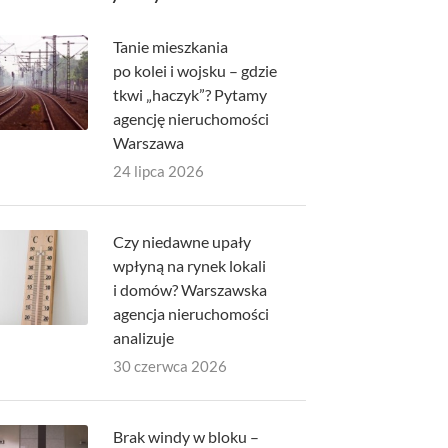
Tanie mieszkania
po kolei i wojsku – gdzie
tkwi „haczyk”? Pytamy
agencję nieruchomości
Warszawa
24 lipca 2026
Czy niedawne upały
wpłyną na rynek lokali
i domów? Warszawska
agencja nieruchomości
analizuje
30 czerwca 2026
Brak windy w bloku –