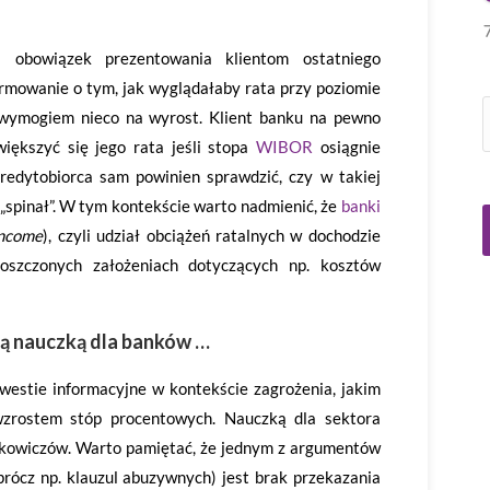
obowiązek prezentowania klientom ostatniego
ormowanie o tym, jak wyglądałaby rata przy poziomie
mogiem nieco na wyrost. Klient banku na pewno
iększyć się jego rata jeśli stopa
WIBOR
osiągnie
redytobiorca sam powinien sprawdzić, czy w takiej
 „spinał”. W tym kontekście warto nadmienić, że
banki
Income
), czyli udział obciążeń ratalnych w dochodzie
roszczonych założeniach dotyczących np. kosztów
ą nauczką dla banków …
estie informacyjne w kontekście zagrożenia, jakim
wzrostem stóp procentowych. Nauczką dla sektora
nkowiczów. Warto pamiętać, że jednym z argumentów
rócz np. klauzul abuzywnych) jest brak przekazania