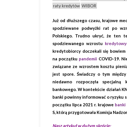
raty kredytów
WIBOR
Już od dłuższego czasu, krajowe me
spodziewane podwyżki rat po wz
Polskiego. Trudno ukryć, że ten t
spodziewanego wzrostu
kredytowy
kredytobiorcy doczekali się bowiem
na początku
pandemii
COVID-19. Nie
związane ze wzrostem kosztu pienią
jest spore. Świadczy o tym między
niedawno rozpoczęła specjalną k
bankowego. W kontekście działań KNF-
banki powinny informować o ryzyku s
początku lipca 2021 r. krajowe
banki
S, którą przygotowała Komisja Nadzo
Nasz artykuł w dużym skrócie: