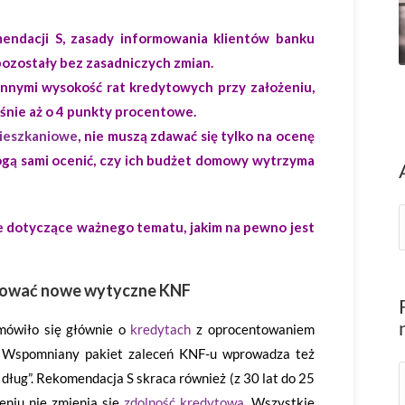
ndacji S, zasady informowania klientów banku
 pozostały bez zasadniczych zmian.
nnymi wysokość rat kredytowych przy założeniu,
śnie aż o 4 punkty procentowe.
ieszkaniowe
, nie muszą zdawać się tylko na ocenę
mogą sami ocenić, czy ich budżet domowy wytrzyma
e dotyczące ważnego tematu, jakim na pewno jest
osować nowe wytyczne KNF
mówiło się głównie o
kredytach
z oprocentowaniem
t. Wspomniany pakiet zaleceń KNF-u wprowadza też
a dług”. Rekomendacja S skraca również (z 30 lat do 25
zeniu nie zmienia się
zdolność kredytowa
. Wszystkie