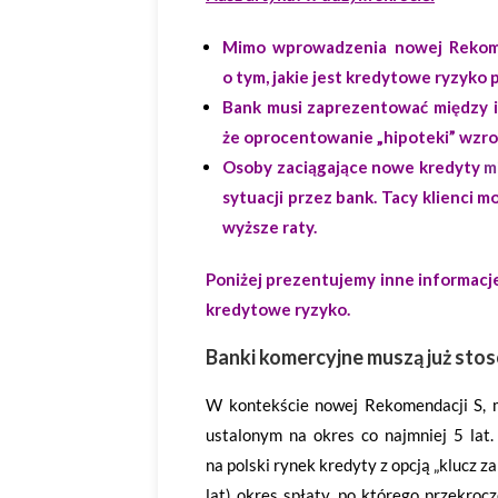
Mimo wprowadzenia nowej Rekome
o tym, jakie jest kredytowe ryzyko
Bank musi zaprezentować między i
że oprocentowanie „hipoteki” wzro
Osoby zaciągające nowe kredyty
m
sytuacji przez bank. Tacy klienci 
wyższe raty.
Poniżej prezentujemy inne informacj
kredytowe ryzyko.
Banki komercyjne muszą już st
W kontekście nowej Rekomendacji S, 
ustalonym na okres co najmniej 5 la
na polski rynek kredyty z opcją „klucz z
lat) okres spłaty, po którego przekroc