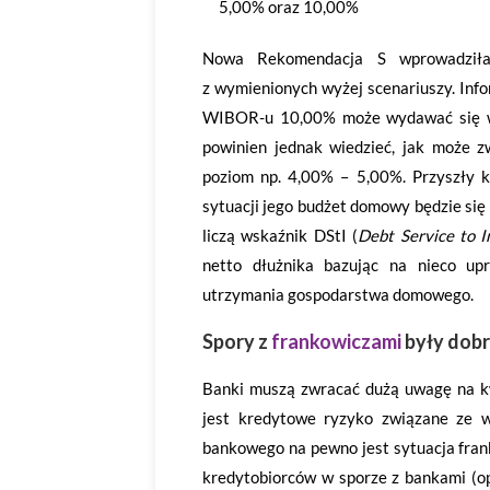
5,00% oraz 10,00%
Nowa Rekomendacja S wprowadziła 
z wymienionych wyżej scenariuszy. Inf
WIBOR-u 10,00% może wydawać się wy
powinien jednak wiedzieć, jak może zw
poziom np. 4,00% – 5,00%. Przyszły k
sytuacji jego budżet domowy będzie się
liczą wskaźnik DStI (
Debt Service to 
netto dłużnika bazując na nieco up
utrzymania gospodarstwa domowego.
Spory z
frankowiczami
były dobr
Banki muszą zwracać dużą uwagę na kw
jest kredytowe ryzyko związane ze 
bankowego na pewno jest sytuacja fra
kredytobiorców w sporze z bankami (op