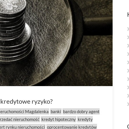
t kredytowe ryzyko?
ieruchomości Magdalenka
banki
bardzo dobry agent
przedać nieruchomość
kredyt hipoteczny
kredyty
ert rynku nieruchomości
oprocentowanie kredytów