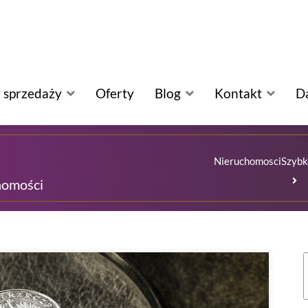
 sprzedaży
Oferty
Blog
Kontakt
D
NieruchomosciSzybk
homości
S