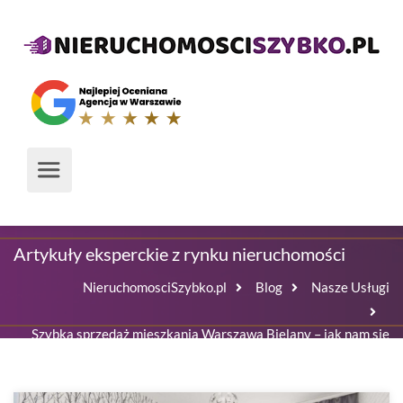
Media o nas
Artykuły eksperckie z rynku nieruchomości
NieruchomosciSzybko.pl
Blog
Nasze Usługi
Szybka sprzedaż mieszkania Warszawa Bielany – jak nam się
udaje?