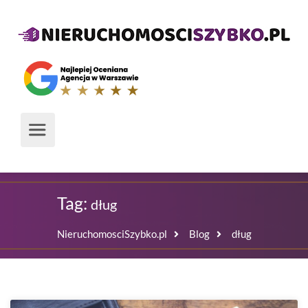
Tag:
dług
NieruchomosciSzybko.pl
Blog
dług