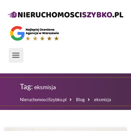
Tag:
eksmisja
NieruchomosciSzybko.pl
Blog
eksmisja