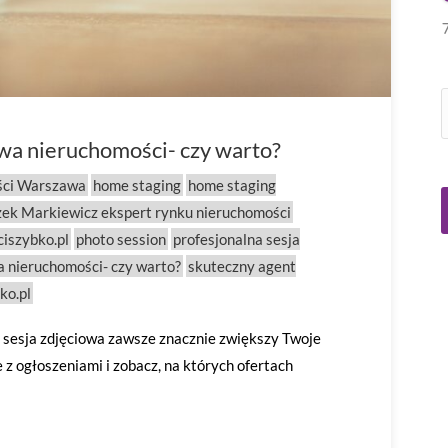
owa nieruchomości- czy warto?
ści Warszawa
home staging
home staging
zek Markiewicz ekspert rynku nieruchomości
iszybko.pl
photo session
profesjonalna sesja
a nieruchomości- czy warto?
skuteczny agent
ko.pl
a sesja zdjęciowa zawsze znacznie zwiększy Twoje
e z ogłoszeniami i zobacz, na których ofertach