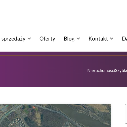
 sprzedaży
Oferty
Blog
Kontakt
D
NieruchomosciSzybko
S