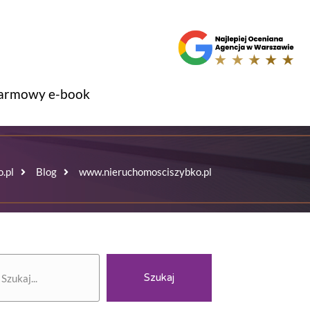
armowy e-book
.pl
Blog
www.nieruchomosciszybko.pl
zukaj
Szukaj