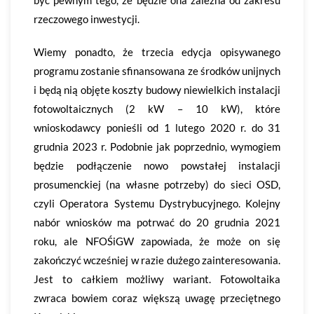
być pewnym tego, że będzie ona zależna od zakresu
rzeczowego inwestycji.
Wiemy ponadto, że trzecia edycja opisywanego
programu zostanie sfinansowana ze środków unijnych
i będą nią objęte koszty budowy niewielkich instalacji
fotowoltaicznych (2 kW – 10 kW), które
wnioskodawcy ponieśli od 1 lutego 2020 r. do 31
grudnia 2023 r. Podobnie jak poprzednio, wymogiem
będzie podłączenie nowo powstałej instalacji
prosumenckiej (na własne potrzeby) do sieci OSD,
czyli Operatora Systemu Dystrybucyjnego. Kolejny
nabór wniosków ma potrwać do 20 grudnia 2021
roku, ale NFOŚiGW zapowiada, że może on się
zakończyć wcześniej w razie dużego zainteresowania.
Jest to całkiem możliwy wariant. Fotowoltaika
zwraca bowiem coraz większą uwagę przeciętnego