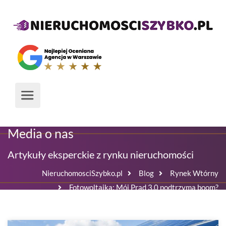
Media o nas
Artykuły eksperckie z rynku nieruchomości
NieruchomosciSzybko.pl
Blog
Rynek Wtórny
Fotowoltaika: Mój Prąd 3.0 podtrzyma boom?