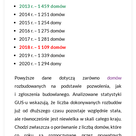
2013 r. – 1 459 domów
2014 r. – 1 251 domów
2015 r. – 1 254 domy
2016 r. – 1 275 domów
2017 r. – 1 281 domów
2018 r. – 1 109 domów
2019 r. – 1 339 domów
2020 r. – 1 294 domy
Powyższe dane dotyczą zarówno
domów
rozbudowanych na podstawie pozwolenia, jak
i zgłoszenia budowlanego. Analizowane statystyki
GUS-u wskazują, że liczba dokonywanych rozbudów
już od dłuższego czasu pozostaje względnie stała,
ale równocześnie jest niewielka w skali całego kraju.
Chodzi zwłaszcza o porównanie z liczbą domów, które
co roku są rozpoczynane przez prywatnych